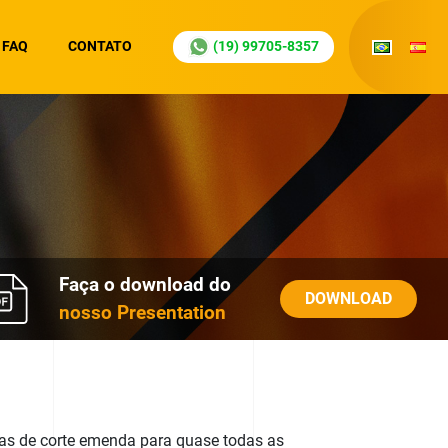
FAQ
CONTATO
(19) 99705-8357
Faça o download do
DOWNLOAD
nosso Presentation
s de corte emenda para quase todas as