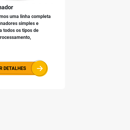
nador
emos uma linha completa
inadores simples e
a todos os tipos de
processamento,
R DETALHES