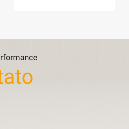
erformance
tato