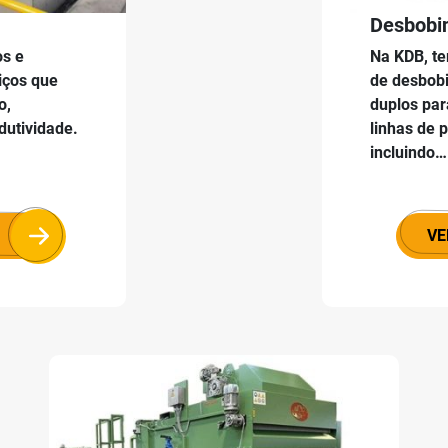
Desbobi
os e
Na KDB, t
iços que
de desbob
o,
duplos par
odutividade.
linhas de 
incluindo…
VE