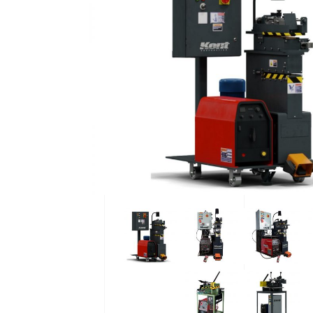
064
06
Empalmadora 
Em