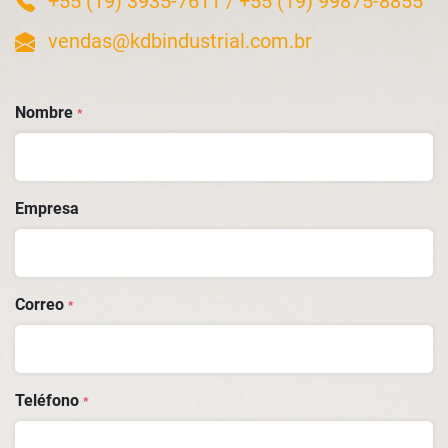
+55 (19) 3935-7611
/
+55 (19) 99875-8855
vendas@kdbindustrial.com.br
Nombre
*
Empresa
Correo
*
Teléfono
*