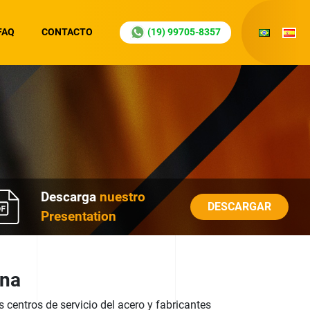
FAQ
CONTACTO
(19) 99705-8357
Descarga
nuestro
DESCARGAR
Presentation
ina
 centros de servicio del acero y fabricantes