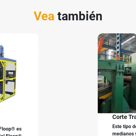
Vea
también
Corte Tr
Este tipo 
 Floop® es
medianos 