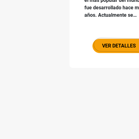
el más popular del mund
fue desarrollado hace m
años. Actualmente se…
VER DETALLES