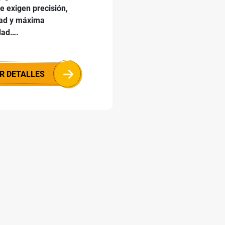
ue exigen precisión,
dad y máxima
dad….
R DETALLES