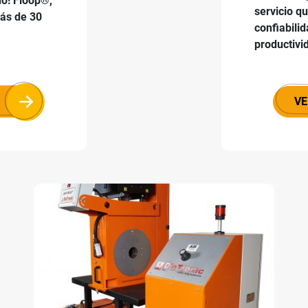
o! Floop®,
servicio q
ás de 30
confiabili
productivi
VE